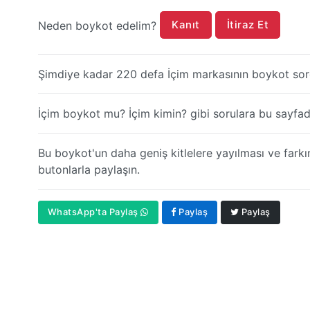
Kanıt
İtiraz Et
Neden boykot edelim?
Şimdiye kadar 220 defa İçim markasının boykot sorg
İçim boykot mu? İçim kimin? gibi sorulara bu sayfada
Bu boykot'un daha geniş kitlelere yayılması ve farkı
butonlarla paylaşın.
WhatsApp'ta Paylaş
Paylaş
Paylaş