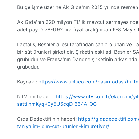
Bu gelişme üzerine Ak Gıda'nın 2015 yılında resmen 
Ak Gıda'nın 320 milyon TL'lik mevcut sermayesinde 
adet pay, 5.78-6.92 lira fiyat aralığından 6-8 Mayıs t
Lactalis, Besnier ailesi tarafından sahip olunan ve L
bir süt ürünleri şirketidir. Şirketin eski adı Besnier 
grubudur ve Fransa'nın Danone şirketinin arkasında 
grubudur.
Kaynak :
https://www.unluco.com/basin-odasi/bulten
NTV'nin haberi :
https://www.ntv.com.tr/ekonomi/yil
satti,nmKyqK0y5U6cqD_664A-OQ
Gıda Dedektifi'nin haberi:
https://gidadedektifi.com
taniyalim-icim-sut-urunleri-kimuretiyor/