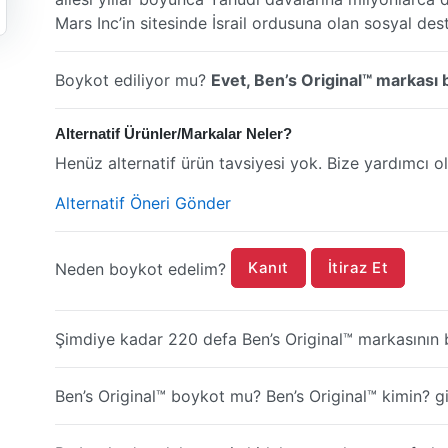
Mars Inc’in sitesinde İsrail ordusuna olan sosyal des
Boykot ediliyor mu?
Evet, Ben’s Original™ markası 
Alternatif Ürünler/Markalar Neler?
Henüz alternatif ürün tavsiyesi yok. Bize yardımcı ol
Alternatif Öneri Gönder
Kanıt
İtiraz Et
Neden boykot edelim?
Şimdiye kadar 220 defa Ben’s Original™ markasının 
Ben’s Original™ boykot mu? Ben’s Original™ kimin? gib