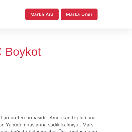
Marka Ara
Marka Öner
Boykot
atları üreten firmasıdır. Amerikan toplumuna
n Yahudi miraslarına sadık kalmıştır. Mars
dolar bağışta bulunmuştur. Üst kuruluşu olan