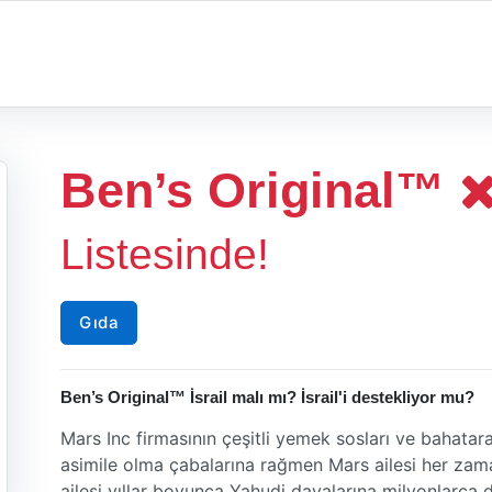
Ben’s Original™
Listesinde!
Gıda
Ben’s Original™ İsrail malı mı? İsrail'i destekliyor mu?
Mars Inc firmasının çeşitli yemek sosları ve bahatar
asimile olma çabalarına rağmen Mars ailesi her zama
ailesi yıllar boyunca Yahudi davalarına milyonlarca 