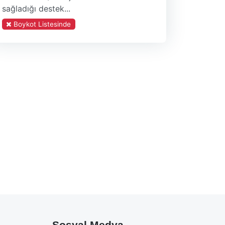
sağladığı destek...
Boykot Listesinde
Sosyal Medya