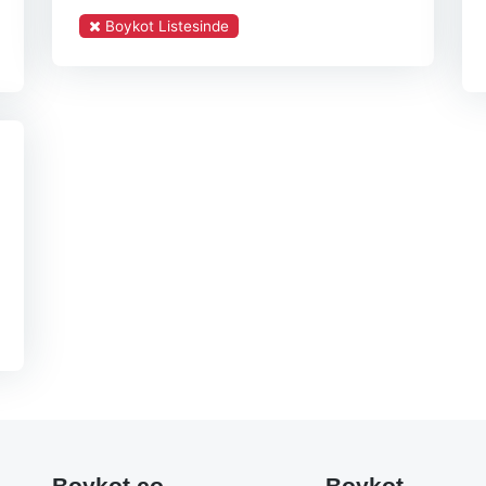
Boykot Listesinde
Boykot.co
Boykot