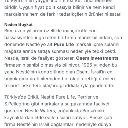
Türkiye’nin en yaygın indirim market zincirlerinden
biridir. Uygun fiyat politikasıyla bilinir ve hem kendi
markalarını hem de farklı tedarikçilerin ürünlerini satar.
Neden Boykot
Bim, uzun yıllardır özellikle inançlı kitlelerin
hassasiyetlerini gözeten bir firma olarak bilinirken, son
dönemde Nestlé’ye ait
Pure Life
markalı içme sularını
mağazalarında satışa sunması nedeniyle tepki çekti.
Nestlé, İsrail’de faaliyet gösteren
Osem Investments
firmasının sahibi olmasıyla biliniyor. 1995 yılından bu
yana Nestlé’nin kontrolünde olan Osem, İsrail’in en
büyük gıda üreticilerinden biri olup, ürettiği ürünleri
terörist askerlere ulaştırdığı iddialarıyla gündemde.
Türkiye’de Erikli, Nestlé Pure Life, Perrier ve
S.Pellegrino gibi markalarla su pazarında faaliyet
gösteren Nestlé Waters, çoğunlukla Bursa’daki
kaynaklardan elde edilen suları satıyor. Ancak çatı
firma Nestlé’nin İsrail bağlantıları nedeniyle dünya