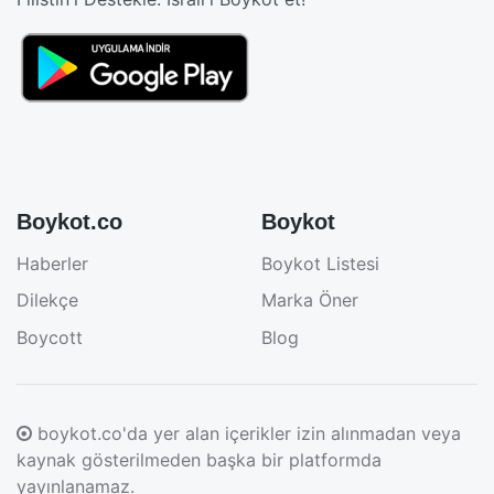
Boykot.co
Boykot
Haberler
Boykot Listesi
Dilekçe
Marka Öner
Boycott
Blog
boykot.co'da yer alan içerikler izin alınmadan veya
kaynak gösterilmeden başka bir platformda
yayınlanamaz.