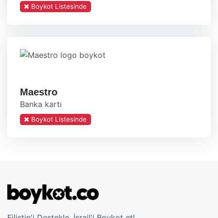
Boykot Listesinde
Maestro
Banka kartı
Boykot Listesinde
Filistin'i Destekle. İsrail'i Boykot et!