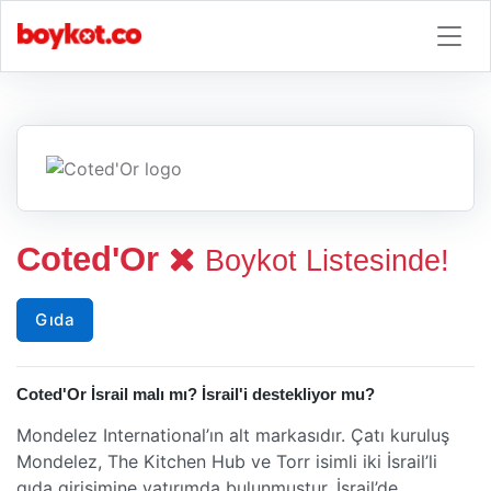
Coted'Or
Boykot Listesinde!
Gıda
Coted'Or İsrail malı mı? İsrail'i destekliyor mu?
Mondelez International’ın alt markasıdır. Çatı kuruluş
Mondelez, The Kitchen Hub ve Torr isimli iki İsrail’li
gıda girişimine yatırımda bulunmuştur. İsrail’de