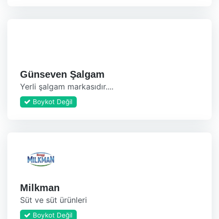
Günseven Şalgam
Yerli şalgam markasıdır....
Boykot Değil
Milkman
Süt ve süt ürünleri
Boykot Değil