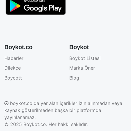
Boykot.co
Boykot
Haberler
Boykot Listesi
Dilekçe
Marka Öner
Boycott
Blog
boykot.co'da yer alan içerikler izin alınmadan veya
kaynak gösterilmeden başka bir platformda
yayınlanamaz.
© 2025
Boykot.co
. Her hakkı saklıdır.