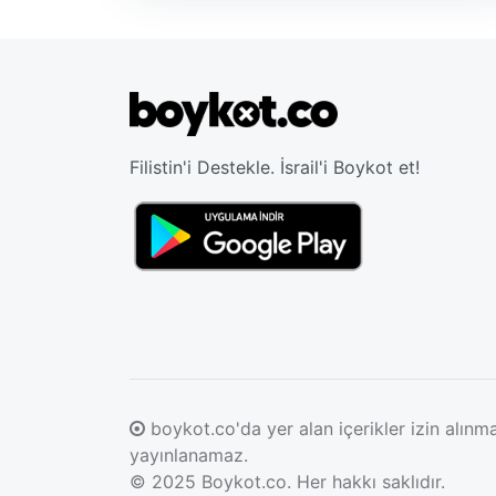
Filistin'i Destekle. İsrail'i Boykot et!
boykot.co'da yer alan içerikler izin alı
yayınlanamaz.
© 2025
Boykot.co
. Her hakkı saklıdır.