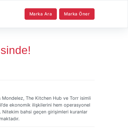
Marka Ara
Marka Öner
esinde!
uş Mondelez, The Kitchen Hub ve Torr isimli
rail’de ekonomik ilişkilerini hem operasyonel
. Nitekim bahsi geçen girişimleri kuranlar
maktadır.