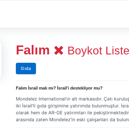
Falım
Boykot List
Gıda
Falım İsrail malı mı? İsrail'i destekliyor mu?
Mondelez International’ın alt markasıdır. Çatı kurul
iki İsrail’li gıda girişimine yatırımda bulunmuştur. İs
olarak hem de AR-GE yatırımları ile pekiştirmektedir
arasında zaten Mondelez’in eski çalışanları da bulun