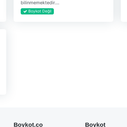
bilinmemektedir....
Boykot Değil
Boykot.co
Boykot