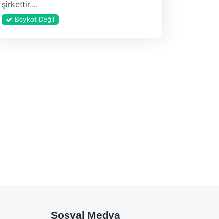
şirkettir....
Boykot Değil
Sosyal Medya