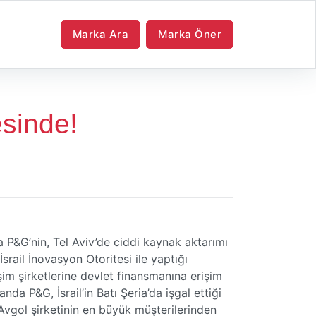
Marka Ara
Marka Öner
esinde!
 P&G’nin, Tel Aviv’de ciddi kaynak aktarımı
srail İnovasyon Otoritesi ile yaptığı
işim şirketlerine devlet finansmanına erişim
a P&G, İsrail’in Batı Şeria’da işgal ettiği
Avgol şirketinin en büyük müşterilerinden