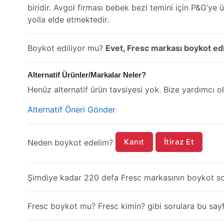
biridir. Avgol firması bebek bezi temini için P&G’ye
yolla elde etmektedir.
Boykot ediliyor mu?
Evet, Fresc markası boykot edi
Alternatif Ürünler/Markalar Neler?
Henüz alternatif ürün tavsiyesi yok. Bize yardımcı ol
Alternatif Öneri Gönder
Kanıt
İtiraz Et
Neden boykot edelim?
Şimdiye kadar 220 defa Fresc markasının boykot so
Fresc boykot mu? Fresc kimin? gibi sorulara bu sayfa