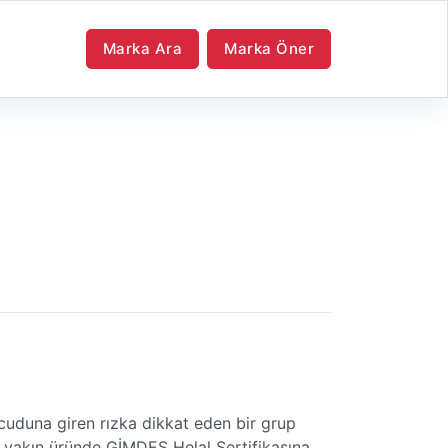
Marka Ara
Marka Öner
ücuduna giren rızka dikkat eden bir grup
 yakın üründe GİMDES Helal Sertifikasına