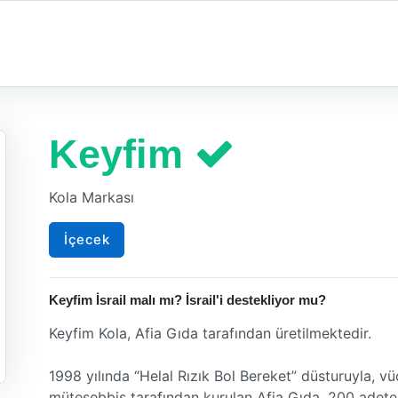
Keyfim
Kola Markası
İçecek
Keyfim İsrail malı mı? İsrail'i destekliyor mu?
Keyfim Kola, Afia Gıda tarafından üretilmektedir.
1998 yılında “Helal Rızık Bol Bereket” düsturuyla, v
müteşebbis tarafından kurulan Afia Gıda, 200 adete