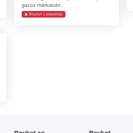
gazoz markasıdır.
Boykot Listesinde
Boykot.co
Boykot