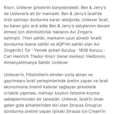
Knorr, Unilever şirketinin bünyesindedir. Ben & Jerry’s
de Unilever’e ait bir markadır. Ben & Jerry’s İsrail’de
ürün satmayı durdurma kararı aldığında, Unilever İsrail,
bu kararı göz ardı edip Ben & Jerry’s satışlarının devam
etmesi için distribütörlük haklarını Avi Zinger’a
satmıştır. (Yeni sahibi, markanın uzun süredir İsrailli
dondurma lisansı sahibi ve AQP’nin sahibi olan Avi
Zinger’dir) Tür : Yemek şirketi Kuruluş : 1838 Kurucu :
Carl Heinrich Thedor Knorr Genel merkezi :Heilbronn,
AlmanyaAlmanya Sahibi :Unilever
Unilever’in, Filistinlilerin elinden zorla alınan ve
gayrimeşru İsrail yerleşimlerinde üretim yapan ve İsrail
ekonomisine önemli katkılar sağlayan şirketlerle
ortaklık yapması, markayı boykot listesine koyma
sebeplerimizden bir tanesidir. Unilever, İsrail’in önde
gelen gıda şirketlerinden biri olan Strauss Group’un
dondurma üretimi yapan iştiraki Strauss Ice Cream’in