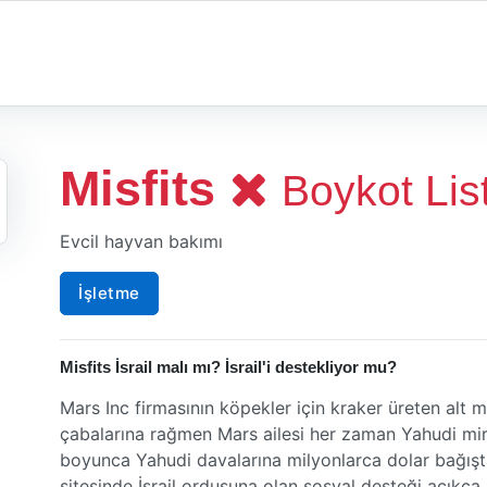
Misfits
Boykot Lis
Evcil hayvan bakımı
İşletme
Misfits İsrail malı mı? İsrail'i destekliyor mu?
Mars Inc firmasının köpekler için kraker üreten alt
çabalarına rağmen Mars ailesi her zaman Yahudi mirasl
boyunca Yahudi davalarına milyonlarca dolar bağışta
sitesinde İsrail ordusuna olan sosyal desteği açıkça 