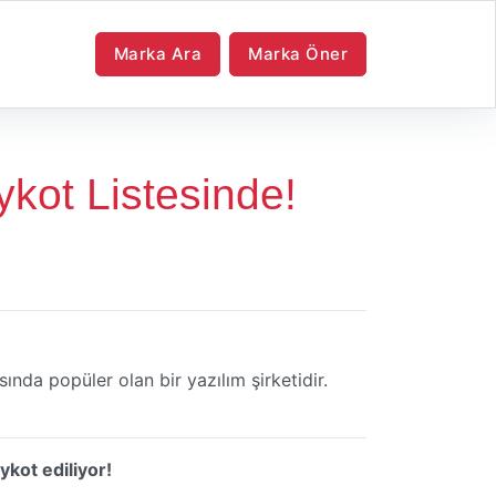
Marka Ara
Marka Öner
kot Listesinde!
ında popüler olan bir yazılım şirketidir.
kot ediliyor!