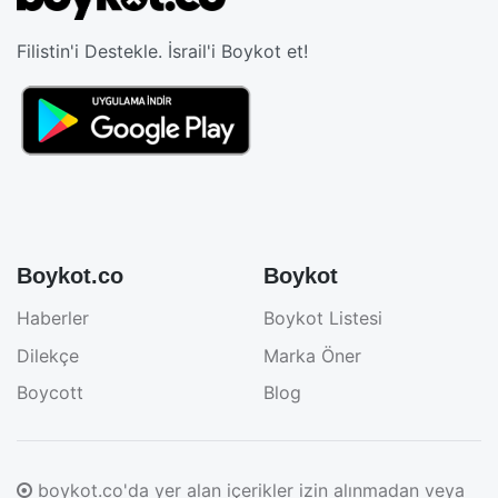
Filistin'i Destekle. İsrail'i Boykot et!
Boykot.co
Boykot
Haberler
Boykot Listesi
Dilekçe
Marka Öner
Boycott
Blog
boykot.co'da yer alan içerikler izin alınmadan veya