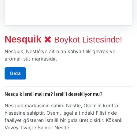
Nesquik
Boykot Listesinde!
Nesquik, Nestlé'ye ait olan kahvaltılık gevrek ve
aromalı süt markasıdır.
Gıda
Nesquik İsrail malı mı? İsrail'i destekliyor mu?
Nesquik markasının sahibi Nestle, Osem’in kontrol
hissesine sahiptir. Osem, işgal altındaki Filistin’de
faaliyet gösteren İsrailli bir gıda üreticisidir. Kökeni:
Vevey, İsviçre Sahibi: Nestlé