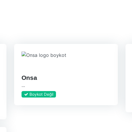
Onsa
...
Boykot Değil