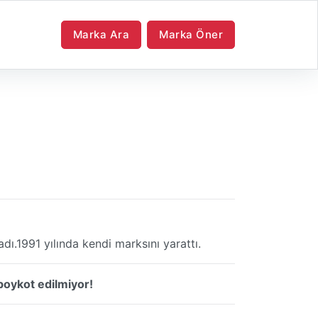
Marka Ara
Marka Öner
dı.1991 yılında kendi marksını yarattı.
boykot edilmiyor!