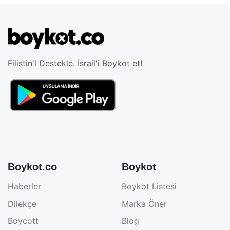
Filistin'i Destekle. İsrail'i Boykot et!
Boykot.co
Boykot
Haberler
Boykot Listesi
Dilekçe
Marka Öner
Boycott
Blog