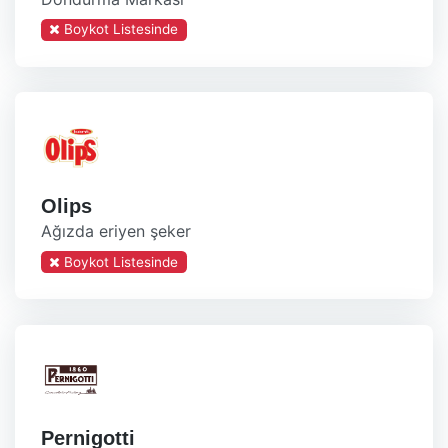
Boykot Listesinde
Olips
Ağızda eriyen şeker
Boykot Listesinde
Pernigotti