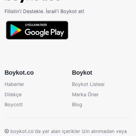
Filistin'i Destekle. İsrail'i Boykot et!
Boykot.co
Boykot
Haberler
Boykot Listesi
Dilekçe
Marka Öner
Boycott
Blog
boykot.co'da yer alan içerikler izin alınmadan veya