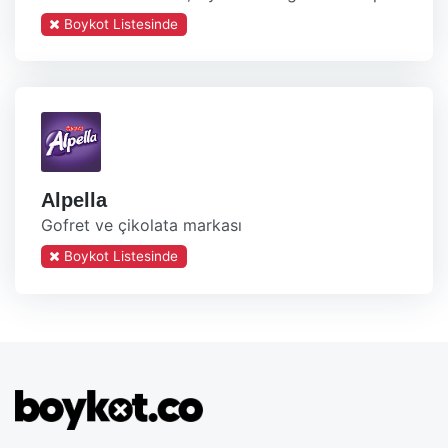
Boykot Listesinde
Alpella
Gofret ve çikolata markası
Boykot Listesinde