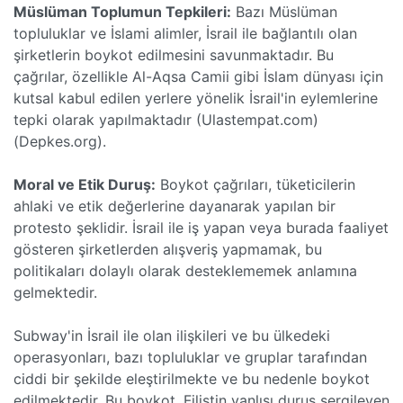
Müslüman Toplumun Tepkileri:
Bazı Müslüman
topluluklar ve İslami alimler, İsrail ile bağlantılı olan
şirketlerin boykot edilmesini savunmaktadır. Bu
çağrılar, özellikle Al-Aqsa Camii gibi İslam dünyası için
kutsal kabul edilen yerlere yönelik İsrail'in eylemlerine
tepki olarak yapılmaktadır​ (Ulastempat.com)​​
(Depkes.org)​.
Moral ve Etik Duruş:
Boykot çağrıları, tüketicilerin
ahlaki ve etik değerlerine dayanarak yapılan bir
protesto şeklidir. İsrail ile iş yapan veya burada faaliyet
gösteren şirketlerden alışveriş yapmamak, bu
politikaları dolaylı olarak desteklememek anlamına
gelmektedir.
Subway'in İsrail ile olan ilişkileri ve bu ülkedeki
operasyonları, bazı topluluklar ve gruplar tarafından
ciddi bir şekilde eleştirilmekte ve bu nedenle boykot
edilmektedir. Bu boykot, Filistin yanlısı duruş sergileyen