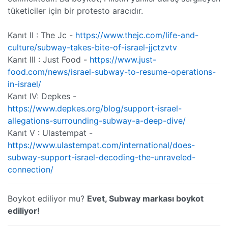
tüketiciler için bir protesto aracıdır.
Kanıt II : The Jc -
https://www.thejc.com/life-and-
culture/subway-takes-bite-of-israel-jjctzvtv
Kanıt III : Just Food -
https://www.just-
food.com/news/israel-subway-to-resume-operations-
in-israel/
Kanıt IV: Depkes -
https://www.depkes.org/blog/support-israel-
allegations-surrounding-subway-a-deep-dive/
Kanıt V : Ulastempat -
https://www.ulastempat.com/international/does-
subway-support-israel-decoding-the-unraveled-
connection/
Boykot ediliyor mu?
Evet, Subway markası boykot
ediliyor!