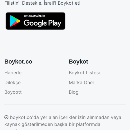
Filistin'i Destekle. İsrail'i Boykot et!
Boykot.co
Boykot
Haberler
Boykot Listesi
Dilekçe
Marka Öner
Boycott
Blog
boykot.co'da yer alan içerikler izin alınmadan veya
kaynak gösterilmeden başka bir platformda