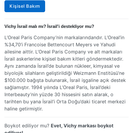
Kişisel Bakım
Vichy İsrail malı mı? İsrail'i destekliyor mu?
L’Oreal Paris Company’nin markalarındandır. L’Oreal’in
%34,70’i Francoise Bettencourt Meyers ve Yahudi
ailesine aittir. L’Oreal Paris Company ve alt markaları
İsrail askerlerine kişisel bakım kitleri göndermektedir.
Aynı zamanda İsrail’de bulunan nükleer, kimyasal ve
biyolojik silahların geliştirildiği Weizmann Enstitüsü’ne
$100.000 bağışta bulunarak, İsrail işgaline açık destek
sağlamıştır. 1994 yılında L’Oreal Paris, İsrail’deki
Interbeauty’nin yüzde 30 hissesini satın alarak, o
tarihten bu yana İsrail’i Orta Doğu’daki ticaret merkezi
haline getirmiştir.
Boykot ediliyor mu?
Evet, Vichy markası boykot
ediliyor!