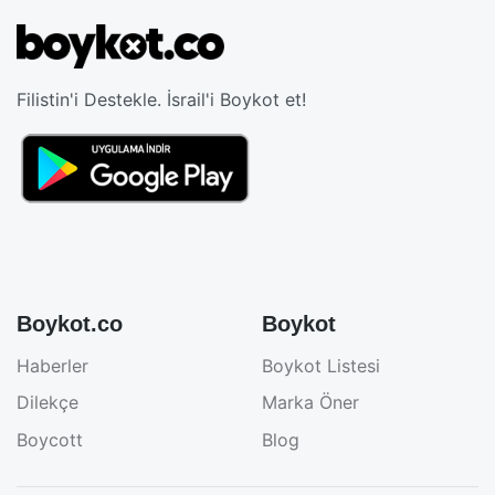
Filistin'i Destekle. İsrail'i Boykot et!
Boykot.co
Boykot
Haberler
Boykot Listesi
Dilekçe
Marka Öner
Boycott
Blog