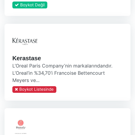
Boykot Değil
Kerastase
L’Oreal Paris Company’nin markalarındandır.
L’Oreal’in %34,70’i Francoise Bettencourt
Meyers ve...
Boykot Listesinde