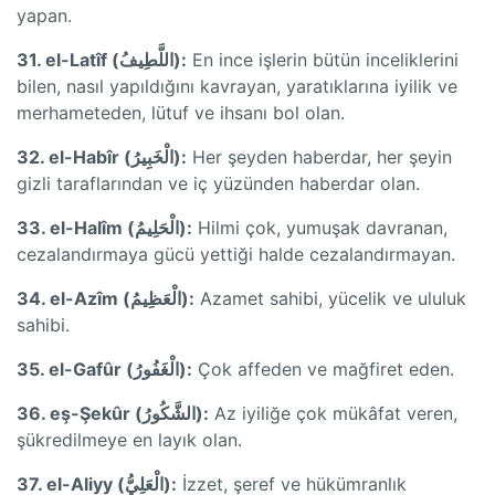
yapan.
31. el-Latîf (اللَّطِيفُ):
En ince işlerin bütün inceliklerini
bilen, nasıl yapıldığını kavrayan, yaratıklarına iyilik ve
merhameteden, lütuf ve ihsanı bol olan.
32. el-Habîr (الْخَبِيرُ):
Her şeyden haberdar, her şeyin
gizli taraflarından ve iç yüzünden haberdar olan.
33. el-Halîm (الْحَلِيمُ):
Hilmi çok, yumuşak davranan,
cezalandırmaya gücü yettiği halde cezalandırmayan.
34. el-Azîm (الْعَظِيمُ):
Azamet sahibi, yücelik ve ululuk
sahibi.
35. el-Gafûr (الْغَفُورُ):
Çok affeden ve mağfiret eden.
36. eş-Şekûr (الشَّكُورُ):
Az iyiliğe çok mükâfat veren,
şükredilmeye en layık olan.
37. el-Aliyy (الْعَلِيُّ):
İzzet, şeref ve hükümranlık