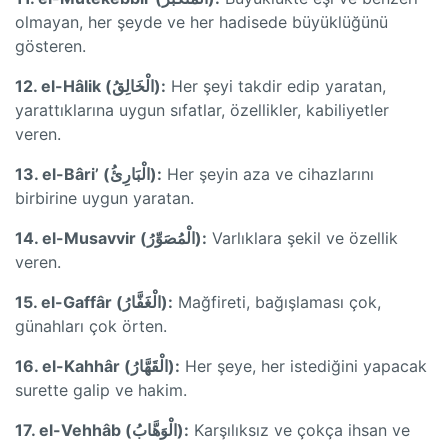
olmayan, her şeyde ve her hadisede büyüklüğünü
gösteren.
12. el-Hâlik (الْخَالِقُ):
Her şeyi takdir edip yaratan,
yarattıklarına uygun sıfatlar, özellikler, kabiliyetler
veren.
13. el-Bâri’ (الْبَارِئُ):
Her şeyin aza ve cihazlarını
birbirine uygun yaratan.
14. el-Musavvir (الْمُصَوِّرُ):
Varlıklara şekil ve özellik
veren.
15. el-Gaffâr (الْغَفَّارُ):
Mağfireti, bağışlaması çok,
günahları çok örten.
16. el-Kahhâr (الْقَهَّارُ):
Her şeye, her istediğini yapacak
surette galip ve hakim.
17. el-Vehhâb (الْوَهَّابُ):
Karşılıksız ve çokça ihsan ve