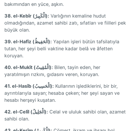
bakımından en yüce, aşkın.
38. el-Kebîr (الْكَبِيرُ):
Varlığının kemaline hudut
olmadığından, azamet sahibi zatı, sıfatları ve fiilleri pek
büyük olan.
39. el-Hafîz (الْحَفِيظُ):
Yapılan işleri bütün tafsilatıyla
tutan, her şeyi belli vaktine kadar belâ ve âfetten
koruyan.
40. el-Mukît (الْمُقِيتُ):
Bilen, tayin eden, her
yaratılmışın rızkını, gıdasını veren, koruyan.
41. el-Hasîb (الْحَسِيبُ):
Kullarının işlediklerini, bir bir,
ayrıntılarıyla sayan; hesaba çeken; her şeyi sayan ve
hesabı herşeyi kuşatan.
42. el-Celîl (الْجَلِيلُ):
Celal ve ululuk sahibi olan, azamet
sahibi olan.
43. el-Kerîm (الْكَرِيمُ):
Cömert, ikram ve ihsanı bol,