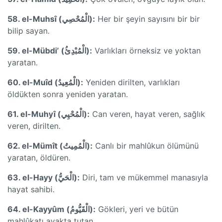
58. el-Muhsî (الْمُحْصِي):
Her bir şeyin sayısını bir bir
bilip sayan.
59. el-Mübdi’ (الْمُبْدِئُ):
Varlıkları örneksiz ve yoktan
yaratan.
60. el-Muîd (الْمُعِيدُ):
Yeniden dirilten, varlıkları
öldükten sonra yeniden yaratan.
61. el-Muhyî (الْمُحْيِي):
Can veren, hayat veren, sağlık
veren, dirilten.
62. el-Mümît (الْمُمِيتُ):
Canlı bir mahlûkun ölümünü
yaratan, öldüren.
63. el-Hayy (الْحَيُّ):
Diri, tam ve mükemmel manasıyla
hayat sahibi.
64. el-Kayyûm (الْقَيُّومُ):
Gökleri, yeri ve bütün
mahlûkatı ayakta tutan.