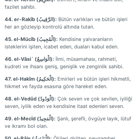
fazilet sahibi.
44. er-Rakîb (الرَّقِيبُ):
Bütün varlıkları ve bütün işleri
her an gözleyip kontrolü altında tutan.
45. el-Mücîb (الْمُجِيبُ):
Kendisine yalvaranların
isteklerini işiten, icabet eden, duaları kabul eden.
46. el-Vâsi` (الْوَاسِعُ):
İlmi, müsamahası, rahmeti,
kudreti ve ihsanı geniş, genişlik ve zenginlik sahibi.
47. el-Hakîm (الْحَكِيمُ):
Emirleri ve bütün işleri hikmetli,
hikmet ve fayda esasına göre hareket eden.
48. el-Vedûd (الْوَدُودُ):
Çok seven ve çok sevilen, iyiliği
seven, iyilik eden ve kendisine itaat edenleri seven.
49. el-Mecîd (الْمَجِيدُ):
Şanlı, şerefli, övgüye layık, lütuf
ve ikramı bol olan.
50. el-Bâis (الْبَاعِثُ):
Ölüleri dirilten, peygamber