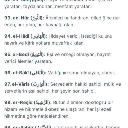
yaratan, faydalandıran, menfaat yaratan.
93. en-Nûr (النُّورُ):
Âlemleri nurlandıran, dilediğine nur
eden, nur olan, nur kaynağı olan.
94. el-Hâdî (الْهَادِي):
Hidayet verici, istediği kulunu
hayırlı ve kârlı yollara muvaffak kılan.
95. el-Bedî (الْبَدِيعُ):
Eşi ve örneği olmayan, hayret
verici âlemler yaratan.
96. el-Bâkî (الْبَاقِي):
Varlığının sonu olmayan, ebedi.
97. el-Vâris (الْوَارِثُ):
Servetlerin hakiki sahibi, mülk ve
servetlerin asıl sahibi, her şeyin son sahibi.
98. er-Reşîd (الرَّشِيدُ):
Bütün âlemleri dosdoğru bir
nizam ve hikmetle âkıbetine ulaştıran, her işi ezeli
hikmetine göre neticelendiren.
99. es-Sabûr (الصَّبُورُ):
Çok sabırlı, isyankarları hemen