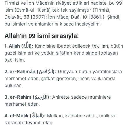
Tirmizî ve İbn Mâce’nin rivâyet ettikleri hadiste, bu 99
isim (Esmâ-ül Hüsnâ) tek tek sayılmıştır (Tirmizî,
De‘avât, 83 [3507]; İbn Mâce, Duâ, 10 [3861]). Şimdi,
bu isimleri ve anlamlarını kısaca inceleyelim.
Allah'ın 99 ismi sırasıyla:
1. Allah (اللَّهُ):
Kendisine ibadet edilecek tek ilah, bütün
güzel isimleri ve yetkin sıfatları kendisinde toplayan
özel isim.
2. er-Rahmân (الرَّحْمنُ):
Dünyada bütün yaratılmışlara
merhamet eden, şefkat gösteren, ihsan ve ikramda
bulunan.
3. er-Rahîm (الرَّحِيمُ):
Ahirette sadece müminlere
merhamet eden.
4. el-Melik (الْمَلِكُ):
Mülkün, kâinatın sahibi, mülk ve
saltanatı devamlı olan.