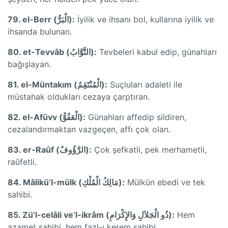
79. el-Berr (الْبَرُّ):
İyilik ve ihsanı bol, kullarına iyilik ve
ihsanda bulunan.
80. et-Tevvâb (التَّوَّابُ):
Tevbeleri kabul edip, günahları
bağışlayan.
81. el-Müntakım (الْمُنْتَقِمُ):
Suçluları adaleti ile
müstahak oldukları cezaya çarptıran.
82. el-Afüvv (الْعَفُوُّ):
Günahları affedip sildiren,
cezalandırmaktan vazgeçen, affı çok olan.
83. er-Raûf (الرَّؤُوفُ):
Çok şefkatli, pek merhametli,
raûfetli.
84. Mâlikü’l-mülk (مَالِكُ الْمُلْكِ):
Mülkün ebedi ve tek
sahibi.
85. Zü’l-celâli ve’l-ikrâm (ذُو الْجَلاَلِ وَالإِكْرَامِ):
Hem
azamet sahibi, hem fazl-ı kerem sahibi.