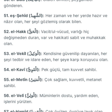
gönderen.
51. eş-Şehîd (الشَّهِيدُ):
Her zaman ve her yerde hazır ve
nâzır olan, her şeyi gözlemiş olarak bilen.
52. el-Hakk (الْحَقُّ):
Vacib’ul-vücud, varlığı hiç
değişmeden duran, var ve hakikati sabit ve muhakkak
olan.
53. el-Vekîl (الْوَكِيلُ):
Kendisine güvenilip dayanılan, her
şeyi tedbir ve idare eden, her şeye karşı koruyucu olan.
54. el-Kavî (الْقَوِيُّ):
Pek güçlü, tam kuvvet sahibi.
55. el-Metîn (الْمَتِينُ):
Çok sağlam, kuvvetli, metanet
sahibi.
56. el-Velî (الْوَلِيُّ):
Müminlerin dostu, yardım eden,
işlerini yürüten.
57. el-Hamîd (الْحَمِيدُ):
Çok övülen, övgüye layık olan.