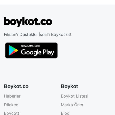
Filistin'i Destekle. İsrail'i Boykot et!
Boykot.co
Boykot
Haberler
Boykot Listesi
Dilekçe
Marka Öner
Boycott
Blog