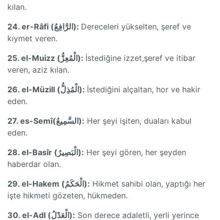
kılan.
24. er-Râfi (الرَّافِعُ):
Dereceleri yükselten, şeref ve
kıymet veren.
25. el-Muizz (الْمُعِزُّ):
İstediğine izzet,şeref ve itibar
veren, aziz kılan.
26. el-Müzill (الْمُذِلُّ):
İstediğini alçaltan, hor ve hakir
eden.
27. es-Semî(السَّمِيعُ):
Her şeyi işiten, duaları kabul
eden.
28. el-Basîr (الْبَصِيرُ):
Her şeyi gören, her şeyden
haberdar olan.
29. el-Hakem (الْحَكَمُ):
Hikmet sahibi olan, yaptığı her
işte hikmeti gözeten, hükmeden.
30. el-Adl (الْعَدْلُ):
Son derece adaletli, yerli yerince