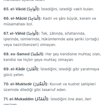
65. el-Vâcid (الْوَاجِدُ):
İstediğini, istediği vakit bulan.
66. el-Mâcid (الْمَاجِدُ):
Kadri ve şânı büyük, kerem ve
müsamahası bol.
67. el-Vâhid (الْوَاحِدُ):
Tek, zâtında, sıfatlarında,
işlerinde, isimlerinde, hükümlerinde asla şeriki (ortağı)
veya naziri(benzeri) olmayan.
68. es-Samed (الصَّمَدُ):
Her şey kendisine muhtaç olan,
kendisi ise hiçbir şeye muhtaç olmayan.
69. el-Kâdir (الْقَادِرُ):
İstediğini, istediği gibi yaratmaya
gücü yeten.
70. el-Muktedir (الْمُقْتَدِرُ):
Kuvvet ve kudret sahipleri
üzerinde dilediği gibi tasarruf eden.
71. el-Mukaddim (الْمُقَدِّمُ):
İstediğini öne alan, ileri
geçiren.