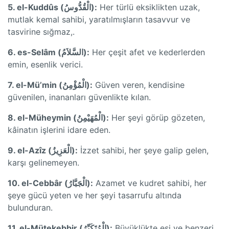
5. el-Kuddûs (الْقُدُّوسُ):
Her türlü eksiklikten uzak,
mutlak kemal sahibi, yaratılmışların tasavvur ve
tasvirine sığmaz,.
6. es-Selâm (السَّلاَمُ):
Her çeşit afet ve kederlerden
emin, esenlik verici.
7. el-Mü’min (الْمُؤْمِنُ):
Güven veren, kendisine
güvenilen, inananları güvenlikte kılan.
8. el-Müheymin (الْمُهَيْمِنُ):
Her şeyi görüp gözeten,
kâinatın işlerini idare eden.
9. el-Azîz (الْعَزِيزُ):
İzzet sahibi, her şeye galip gelen,
karşı gelinemeyen.
10. el-Cebbâr (الْجَبَّارُ):
Azamet ve kudret sahibi, her
şeye gücü yeten ve her şeyi tasarrufu altında
bulunduran.
11. el-Mütekebbir (الْمُتَكَبِّرُ):
Büyüklükte eşi ve benzeri