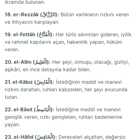
ikramda bulunan.
18. er-Rezzâk (الرَّزَّاقُ):
Bütün varlıkların rızkını veren
ve ihtiyacını karşılayan.
19. el-Fettâh (الْفَتَّاحُ):
Her türlü sıkıntıları gideren, iyilik
ve rahmet kapılarını açan, hakemlik yapan, hüküm
veren.
20. el-Alîm (الْعَلِيمُ):
Her şeyi, olmuşu, olacağı, gizliyi,
aşikârı, en ince detayına kadar bilen.
21. el-Kâbız (الْقَابِضُ):
İstediğinin maddi ve manevi
rızkını daraltan, ruhları kabzeden, her şeyi avucunda
tutan.
22. el-Bâsıt (الْبَاسِطُ):
İstediğine maddi ve manevi
genişlik veren, rızkı genişleten, ruhları bedenlerine
yayan.
23. el-Hâfıd (الْخَافِضُ):
Dereceleri alçaltan, değersiz