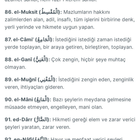
86. el-Muksit (الْمُقْسِطُ):
Mazlumların hakkını
zalimlerden alan, adil, insaflı, tüm işlerini birbirine denk,
yerli yerinde ve hikmete uygun yapan.
87. el-Câmi‘ (الْجَامِعُ):
İstediğini istediği zaman istediği
yerde toplayan, bir araya getiren, birleştiren, toplayan.
88. el-Ganî (الْغَنِيُّ):
Çok zengin, hiçbir şeye muhtaç
olmayan.
89. el-Muğnî (الْمُغْنِي):
İstediğini zengin eden, zenginlik
veren, ihtiyaçları gideren.
90. el-Mâni (الْمَانِعُ):
Bazı şeylerin meydana gelmesine
müsaade etmeyen, engelleyen, mani olan.
91. ed-Dârr (الضَّارُّ):
Hikmeti gereği elem ve zarar verici
şeyleri yaratan, zarar veren.
92. en-Nâfi(النَّافِعُ):
Hayır ve menfaat verici şeyleri