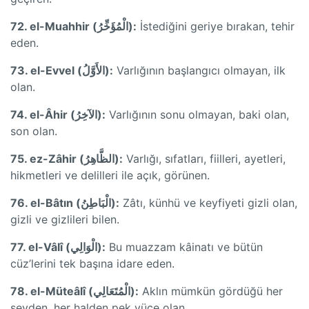
72. el-Muahhir (الْمُؤَخِّرُ):
İstediğini geriye bırakan, tehir
eden.
73. el-Evvel (الأَوَّلُ):
Varlığının başlangıcı olmayan, ilk
olan.
74. el-Âhir (الآخِرُ):
Varlığının sonu olmayan, baki olan,
son olan.
75. ez-Zâhir (الظَّاهِرُ):
Varlığı, sıfatları, fiilleri, ayetleri,
hikmetleri ve delilleri ile açık, görünen.
76. el-Bâtın (الْبَاطِنُ):
Zâtı, künhü ve keyfiyeti gizli olan,
gizli ve gizlileri bilen.
77. el-Vâlî (الْوَالِي):
Bu muazzam kâinatı ve bütün
cüz’lerini tek başına idare eden.
78. el-Müteâlî (الْمُتَعَالِي):
Aklın mümkün gördüğü her
şeyden, her halden pek yüce olan.