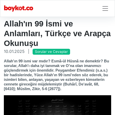
Allah'ın 99 İsmi ve
Anlamları, Türkçe ve Arapça
Okunuşu
10.01.2025
|
Sorular ve Cevaplar
Allah'ın 99 ismi var mıdır?
Esmâ-ül Hüsnâ ne demektir?
Bu
sorular, Allah'ı daha iyi tanımak ve O'na olan imanımızı
güçlendirmek için önemlidir. Peygamber Efendimiz (s.a.s.)
bir hadislerinde, Yüce Allah'ın 99 ismi'nden söz ederek, bu
isimleri
bilen, anlayan, yaşayan ve ezberleyen
kimselerin
cennete gireceğini müjdelemiştir (Buhârî, De‘avât, 68,
[6410]; Müslim, Zikir, 5-6 [2677]).