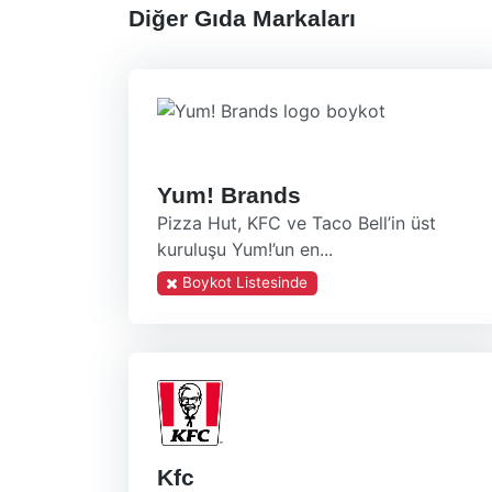
Diğer Gıda Markaları
Yum! Brands
Pizza Hut, KFC ve Taco Bell’in üst
kuruluşu Yum!’un en...
Boykot Listesinde
Kfc